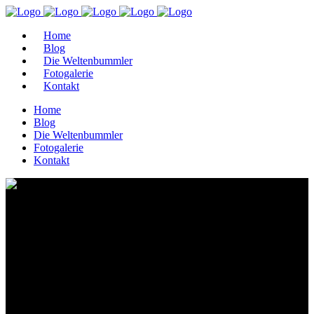
Home
Blog
Die Weltenbummler
Fotogalerie
Kontakt
Home
Blog
Die Weltenbummler
Fotogalerie
Kontakt
20.01.2023 – Fulda –
Kulturkeller