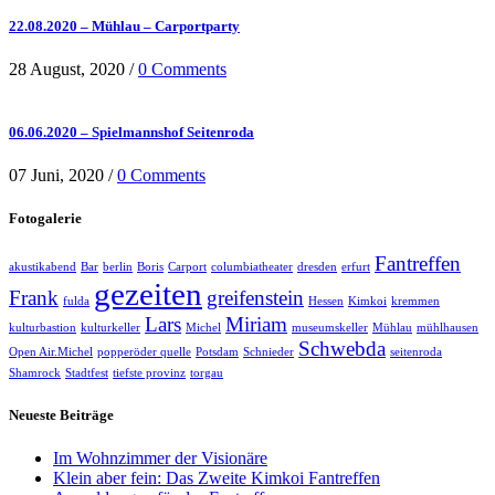
22.08.2020 – Mühlau – Carportparty
28 August, 2020
/
0 Comments
06.06.2020 – Spielmannshof Seitenroda
07 Juni, 2020
/
0 Comments
Fotogalerie
Fantreffen
akustikabend
Bar
berlin
Boris
Carport
columbiatheater
dresden
erfurt
gezeiten
Frank
greifenstein
fulda
Hessen
Kimkoi
kremmen
Lars
Miriam
kulturbastion
kulturkeller
Michel
museumskeller
Mühlau
mühlhausen
Schwebda
Open Air.Michel
popperöder quelle
Potsdam
Schnieder
seitenroda
Shamrock
Stadtfest
tiefste provinz
torgau
Neueste Beiträge
Im Wohnzimmer der Visionäre
Klein aber fein: Das Zweite Kimkoi Fantreffen