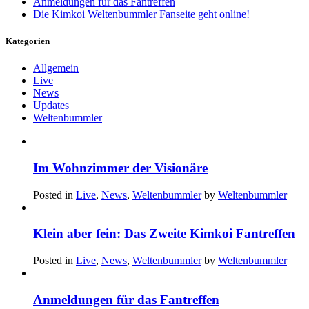
Anmeldungen für das Fantreffen
Die Kimkoi Weltenbummler Fanseite geht online!
Kategorien
Allgemein
Live
News
Updates
Weltenbummler
Im Wohnzimmer der Visionäre
Posted in
Live
,
News
,
Weltenbummler
by
Weltenbummler
Klein aber fein: Das Zweite Kimkoi Fantreffen
Posted in
Live
,
News
,
Weltenbummler
by
Weltenbummler
Anmeldungen für das Fantreffen