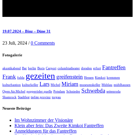
19.07.2024 – Binz – Düne 31
23 Juli, 2024
/
0 Comments
Fotogalerie
Fantreffen
akustikabend
Bar
berlin
Boris
Carport
columbiatheater
dresden
erfurt
gezeiten
Frank
greifenstein
fulda
Hessen
Kimkoi
kremmen
Lars
Miriam
kulturbastion
kulturkeller
Michel
museumskeller
Mühlau
mühlhausen
Schwebda
Open Air.Michel
popperöder quelle
Potsdam
Schnieder
seitenroda
Shamrock
Stadtfest
tiefste provinz
torgau
Neueste Beiträge
Im Wohnzimmer der Visionäre
Klein aber fein: Das Zweite Kimkoi Fantreffen
Anmeldungen für das Fantreffen