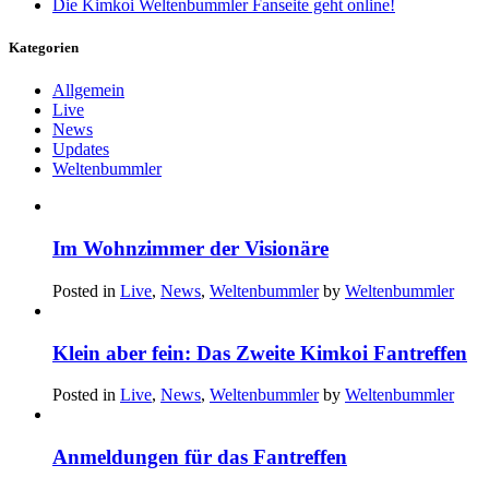
Die Kimkoi Weltenbummler Fanseite geht online!
Kategorien
Allgemein
Live
News
Updates
Weltenbummler
Im Wohnzimmer der Visionäre
Posted in
Live
,
News
,
Weltenbummler
by
Weltenbummler
Klein aber fein: Das Zweite Kimkoi Fantreffen
Posted in
Live
,
News
,
Weltenbummler
by
Weltenbummler
Anmeldungen für das Fantreffen