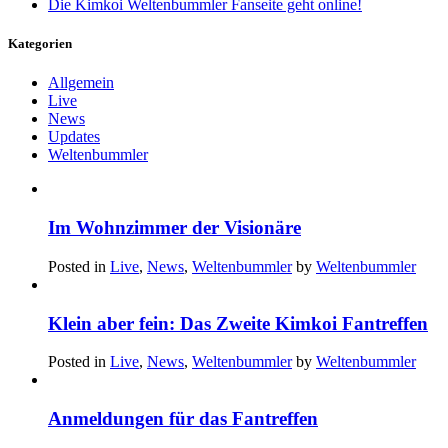
Die Kimkoi Weltenbummler Fanseite geht online!
Kategorien
Allgemein
Live
News
Updates
Weltenbummler
Im Wohnzimmer der Visionäre
Posted in
Live
,
News
,
Weltenbummler
by
Weltenbummler
Klein aber fein: Das Zweite Kimkoi Fantreffen
Posted in
Live
,
News
,
Weltenbummler
by
Weltenbummler
Anmeldungen für das Fantreffen