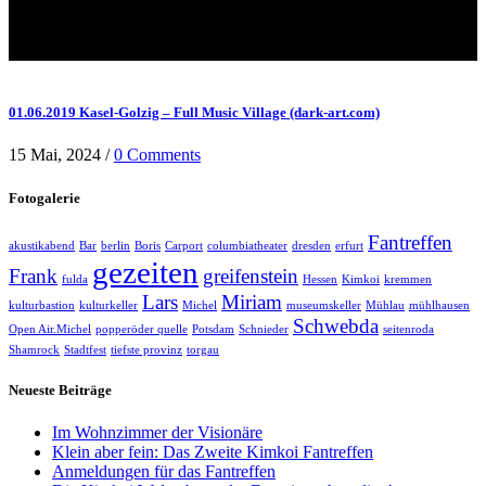
01.06.2019 Kasel-Golzig – Full Music Village (dark-art.com)
15 Mai, 2024
/
0 Comments
Fotogalerie
Fantreffen
akustikabend
Bar
berlin
Boris
Carport
columbiatheater
dresden
erfurt
gezeiten
Frank
greifenstein
fulda
Hessen
Kimkoi
kremmen
Lars
Miriam
kulturbastion
kulturkeller
Michel
museumskeller
Mühlau
mühlhausen
Schwebda
Open Air.Michel
popperöder quelle
Potsdam
Schnieder
seitenroda
Shamrock
Stadtfest
tiefste provinz
torgau
Neueste Beiträge
Im Wohnzimmer der Visionäre
Klein aber fein: Das Zweite Kimkoi Fantreffen
Anmeldungen für das Fantreffen