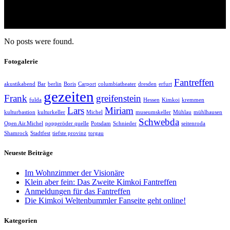
No posts were found.
Fotogalerie
Fantreffen
akustikabend
Bar
berlin
Boris
Carport
columbiatheater
dresden
erfurt
gezeiten
Frank
greifenstein
fulda
Hessen
Kimkoi
kremmen
Lars
Miriam
kulturbastion
kulturkeller
Michel
museumskeller
Mühlau
mühlhausen
Schwebda
Open Air.Michel
popperöder quelle
Potsdam
Schnieder
seitenroda
Shamrock
Stadtfest
tiefste provinz
torgau
Neueste Beiträge
Im Wohnzimmer der Visionäre
Klein aber fein: Das Zweite Kimkoi Fantreffen
Anmeldungen für das Fantreffen
Die Kimkoi Weltenbummler Fanseite geht online!
Kategorien