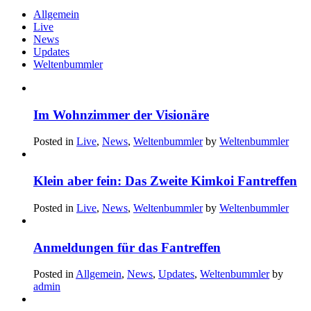
Allgemein
Live
News
Updates
Weltenbummler
Im Wohnzimmer der Visionäre
Posted in
Live
,
News
,
Weltenbummler
by
Weltenbummler
Klein aber fein: Das Zweite Kimkoi Fantreffen
Posted in
Live
,
News
,
Weltenbummler
by
Weltenbummler
Anmeldungen für das Fantreffen
Posted in
Allgemein
,
News
,
Updates
,
Weltenbummler
by
admin